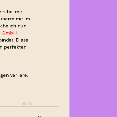
ts bei mir 
uberte mir im 
che ich nun 
n GmbH -
indet. Diese 
n perfekten 
gen verliere.